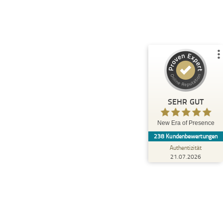
%
100
SEHR GUT
Empfehlungen auf
ProvenExpert.com
5,00
/
4,87
30
208
3
Bewertungen von
Bewertungen auf
anderen Quellen
ProvenExpert.com
Blick aufs ProvenExpert-Profil werfen
SEHR GUT
Anonym
5,00
New Era of Presence
Wir möchten uns herzlich bei Katharina
238
Kundenbewertungen
Naumann und dem gesamten Team von
NEOP Campus für den hervorragend du...
Authentizität
21.07.2026